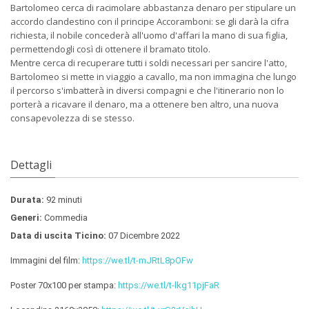
Bartolomeo cerca di racimolare abbastanza denaro per stipulare un
accordo clandestino con il principe Accoramboni: se gli darà la cifra
richiesta, il nobile concederà all'uomo d'affari la mano di sua figlia,
permettendogli così di ottenere il bramato titolo.
Mentre cerca di recuperare tutti i soldi necessari per sancire l'atto,
Bartolomeo si mette in viaggio a cavallo, ma non immagina che lungo
il percorso s'imbatterà in diversi compagni e che l'itinerario non lo
porterà a ricavare il denaro, ma a ottenere ben altro, una nuova
consapevolezza di se stesso.
Dettagli
Durata:
92 minuti
Generi:
Commedia
Data di uscita Ticino:
07 Dicembre 2022
Immagini del film:
https://we.tl/t-mJRtL8pOFw
Poster 70x100 per stampa:
https://we.tl/t-lkg11pjFaR