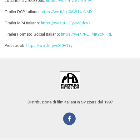
Locandina 2160x3050:
https://we.tl/t-vrS2rVeihH
Trailer DCP italiano:
https://we.tl/t-p0AW14hNMX
Trailer MP4 italiano:
https://we.tl/t-UFyvMQdciC
Trailer Formato Social italiano:
https://we.tl/t-ETMKYcNTRE
Pressbook:
https://we.tl/t-jwe8t0VTry
Distribuzione di film italiani in Svizzera dal 1997