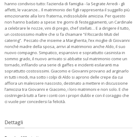
hanno condiviso tutto: l’azienda di famiglia ‐ la Segrate Arredi ‐ gli
affetti, le vacanze... Il matrimonio dei figli rappresenta il suggello più
emozionante alla loro fraterna, indissolubile amicizia. Per questo
non hanno badato a spese: tre giorni di festeggiamenti, un Cardinale
a celebrare le nozze, vini di pregio, chef stellati… E a dirigere il tutto,
un costosissimo maître che si fa chiamare “il Riccardo Muti del
catering”. Peccato che insieme a Margherita, l’ex moglie di Giovanni
nonché madre della sposa, arrivi al matrimonio anche Aldo, il suo
nuovo compagno. Simpatico, espansivo e soprattutto casinista in
sommo grado, il nuovo arrivato si abbatte sul matrimonio come un
tornado, infilando una serie di gaffes e incidenti esilaranti ma
soprattutto costosissimi. Giacomo e Giovanni provano ad arginarlo
in tutti i modi, ma sotto i colpi di Aldo si aprono delle crepe da cui
affiora un malessere nascosto, destinato a mettere in discussione
l’amicizia tra Giovanni e Giacomo, i loro matrimoni e non solo. E che
costringerà tutti a fare i conti con i propri dubbi e con il coraggio che
ci vuole per concedersi la felicità.
Dettagli