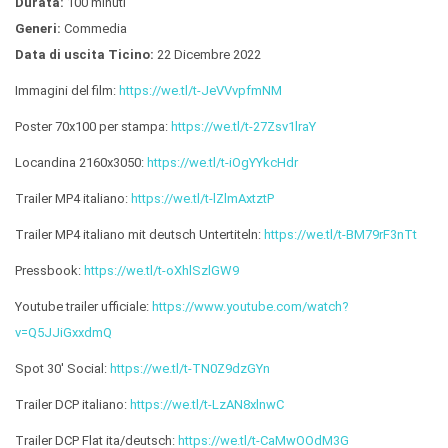
Durata:
100 minuti
Generi:
Commedia
Data di uscita Ticino:
22 Dicembre 2022
Immagini del film:
https://we.tl/t-JeVVvpfmNM
Poster 70x100 per stampa:
https://we.tl/t-27Zsv1lraY
Locandina 2160x3050:
https://we.tl/t-iOgYYkcHdr
Trailer MP4 italiano:
https://we.tl/t-lZlmAxtztP
Trailer MP4 italiano mit deutsch Untertiteln:
https://we.tl/t-BM79rF3nTt
Pressbook:
https://we.tl/t-oXhlSzlGW9
Youtube trailer ufficiale:
https://www.youtube.com/watch?
v=Q5JJiGxxdmQ
Spot 30' Social:
https://we.tl/t-TN0Z9dzGYn
Trailer DCP italiano:
https://we.tl/t-LzAN8xlnwC
Trailer DCP Flat ita/deutsch:
https://we.tl/t-CaMwOOdM3G