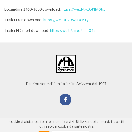
Locandina 2160x3050 download:
https://we.tl/t-x0bt1MOtjJ
Trailer DCP download:
https://we.tl/t-295vsDc51y
Trailer HD mp4 download:
https://we.tl/t-nxo4fThQ15
Distribuzione di film italiani in Svizzera dal 1997
I cookie ci aiutano a fornire i nostri servizi. Utilizzando tali servizi, accetti
l'utilizzo dei cookie da parte nostra.
Copyright @ 2016
18Months S.r.l.