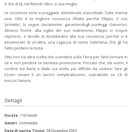
è che di là, nel Mondo Altro, si stia meglio.
Le coscienze sono scoraggiate, demotivate, inascoltate. Tutte, tranne
una. Otto è la migliore coscienza d’Italia perché Filippo, il suo
‘protetto’, lo segue ciecamente, garantendogli punteggi clamorosi.
Almeno finché, alla vigilia del suo matrimonio, Filippo si scopre
represso, e decide di disobbedire alla sua coscienza, perché si è
innamorato di un’altra, una ragazza di nome Valentina, che gli ha
fatto perdere la testa.
Otto non ha altra scelta che scendere sulla Terra per farlo tornare in
sé e non perdere la meritata promozione. Peccato che, da vicino, il
confine tra Bene e Male sia molto più difficile da vedere: fare gli
Esseri Umani è un lavoro complicatissimo, soprattutto se c’è di
mezzo l’amore.
Dettagli
Durata:
110 minuti
Generi:
Commedia
Data di uscita Ticino:
28 Dicembre 2023