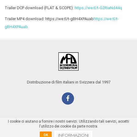
Trailer DCP download (FLAT & SCOPE):
https://we.tl/t-G2RiaNd44q
Trailer MP4 download: https://we.tl/t-gBH4XPAuab
https://we.tl/t-
gBH4XPAuab
Distribuzione di film italiani in Svizzera dal 1997
I cookie ci aiutano a fornire i nostri servizi. Utilizzando tali servizi, accetti
l'utilizzo dei cookie da parte nostra.
Copyright @ 2016
18Months S.r.l.
INFORMAZIONI
OK