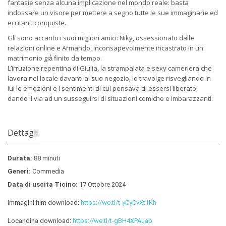
fantasie senza alcuna implicazione nel mondo reale: basta
indossare un visore per mettere a segno tutte le sue immaginarie ed
eccitanti conquiste.
Gli sono accanto i suoi migliori amici: Niky, ossessionato dalle
relazioni online e Armando, inconsapevolmente incastrato in un
matrimonio già̀ finito da tempo.
L’irruzione repentina di Giulia, la strampalata e sexy cameriera che
lavora nel locale davanti al suo negozio, lo travolge risvegliando in
lui le emozioni e i sentimenti di cui pensava di essersi liberato,
dando il via ad un susseguirsi di situazioni comiche e imbarazzanti.
Dettagli
Durata:
88 minuti
Generi:
Commedia
Data di uscita Ticino:
17 Ottobre 2024
Immagini film download:
https://we.tl/t-yCyCvXt1Kh
Locandina download:
https://we.tl/t-gBH4XPAuab