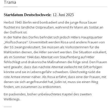
Trama
Startdatum Deutschschweiz
: 12. Juni 2025
Herbst 1943: Berlin wird bombadiert und die junge Rosa Sauer
flüchtet ins ländliche Ostpreußen, während ihr Mann als Soldat an
der Ostfront ist.
In der Nähe des Dorfes befindet sich jedoch Hitlers Hauptquartier
„Wolfsschanze“: Unvermittelt werden Rosa und andere Frauen von
der SS zwangsrekrutiert. Sie müssen als Vorkosterinnen für die
Mahlzeiten dienen, die Hitler serviert werden. Die Situation eskaliert,
als im Sommer 1944 das Attentat von Stauffenberg auf Hitler
fehlschlägt und drakonische Maßnahmen die Folge sind. Den Frauen
wird gewahr, dass das nächste Attentat vielleicht mit Gift erfolgen
könnte und sie in Lebensgefahr schweben. Gleichzeitig rückt die
rote Armee immer näher. Als Rosa erfährt, dass eine der Frauen, mit
denen sie sich angefreundet hat, Jüdin ist, muss sie einen Weg
finden, um zusammen zu entkommen.
Ein packendes, bisher unbeleuchtetes Kapitel des zweiten
Weltkriegs.
--------