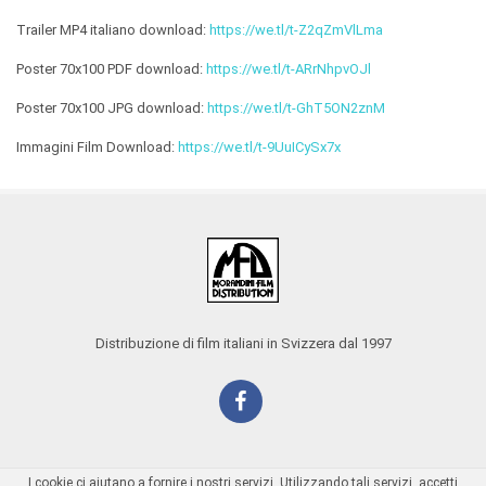
Trailer MP4 italiano download:
https://we.tl/t-Z2qZmVlLma
Poster 70x100 PDF download:
https://we.tl/t-ARrNhpvOJl
Poster 70x100 JPG download:
https://we.tl/t-GhT5ON2znM
Immagini Film Download:
https://we.tl/t-9UuICySx7x
Distribuzione di film italiani in Svizzera dal 1997
I cookie ci aiutano a fornire i nostri servizi. Utilizzando tali servizi, accetti