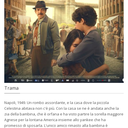
Trama
Napoli, 1949. Un rombo assordante, e la casa dove la piccola
Celestina abitava non c'è più. Con la casa se ne è andata anche la
zia della bambina, che è orfana e ha visto partire la sorella maggiore
Agnese per la lontana America insieme allo yankee che ha
promesso di sposarla. L'unico amico rimasto alla bambina è