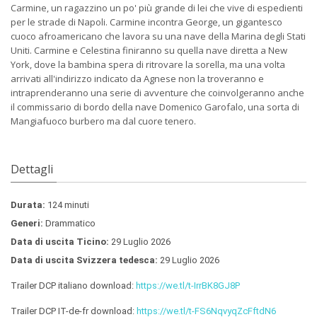
Carmine, un ragazzino un po' più grande di lei che vive di espedienti
per le strade di Napoli. Carmine incontra George, un gigantesco
cuoco afroamericano che lavora su una nave della Marina degli Stati
Uniti. Carmine e Celestina finiranno su quella nave diretta a New
York, dove la bambina spera di ritrovare la sorella, ma una volta
arrivati all'indirizzo indicato da Agnese non la troveranno e
intraprenderanno una serie di avventure che coinvolgeranno anche
il commissario di bordo della nave Domenico Garofalo, una sorta di
Mangiafuoco burbero ma dal cuore tenero.
Dettagli
Durata:
124 minuti
Generi:
Drammatico
Data di uscita Ticino:
29 Luglio 2026
Data di uscita Svizzera tedesca:
29 Luglio 2026
Trailer DCP italiano download:
https://we.tl/t-IrrBK8GJ8P
Trailer DCP IT-de-fr download:
https://we.tl/t-FS6NqvyqZcFftdN6