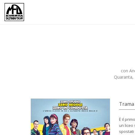
con And
Quaranta, 
Trama
È il prim
un liceo 
spostati 