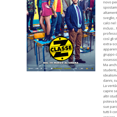
novo per
spostame
altamente
sveglio, 
calci nel
inclusi..
professo
così gli 
extra-sco
apparent
gruppo di
ossessio
Ma anche 
studenti,
idealism
danni, sv
La verità
capire se
altri stu
poteva te
sue paro
tutti li 