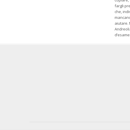
copiare,
fargli pr
che, ind
mancano 
aiutare. 
Andreoli
d’esame.