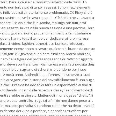
 loro. Pare a causa del sovraffollamento delle classi. Lo
nto non turba più di tanto i ragazzi. Sono infatti elementi
 individualisti e notoriamente problematici. C’è Ricky che è
ma casinista e se la cava copiando. C’è Stella che va avanti a
 sedere. C’è Viola che è in gamba, ma litiga con tutti, prof
. Per i ragazzi, la vita nella nuova sezione è una pacchia. I loro
ri, tutti giovani, non ci provano nemmeno a farli studiare e
studenti hanno tutto il tempo per dedicarsi ai loro interessi
lastici: video, fashion, scherzi, ecc. L’unico professore
emente intenzionato a cavare qualcosa di buono da questo
 “sfigati” è il giovane supplente d’italiano, Marco Andreoli,
nato dalla figura del professor Keating di L’attimo fuggente.
lui deve scontrarsi con il disinteresse e la facinorosità degli
 i quali lo bersagliano di scherzi e lo deridono per il suo
o. A metà anno, Andreoli, dopo l’ennesimo scherzo ai suoi
ela ai ragazzi che la storia del sovraffollamento è una bugia.
 è che il Preside ha deciso di fare un esperimento al fine di
, togliendo i nostri dalle rispettive classi, il rendimento degli
denti sarebbe migliorato. Mettendoli in una classe “ghetto”, li
nere sotto controllo. I ragazzi all’inizio non danno peso alle
le, ma poco per volta si rendono conto che ha detto la verità:
considerano dei vuoti a perdere, e neanche i trucchetti per