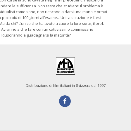
 con cui se la sono cavata negli anni precedenti, riescono a
endere la sufficienza. Non resta che studiare! Il problema è
ividualisti come sono, non riescono a darsi una mano e ormai
poco più di 100 giorni all’esame... Unica soluzione è farsi
Ma da chi? L’unico che ha avuto a cuore la loro sorte, il prof.
. Avranno a che fare con un cattivissimo commissario
 Riusciranno a guadagnarsi la maturità?
Distribuzione di film italiani in Svizzera dal 1997