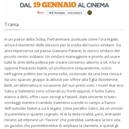
Trama
In un paese della Sicilia, Pietrammare, puntuale come l'ora legale,
arriva il momento delle elezioni per la scelta del nuovo sindaco. Da
anni imperversa sul paese Gaetano Patanè, lo storico sindaco del
piccolo centro siciliano. Un sindaco maneggione e pronto ad usare
tutte le armi della politica per creare consenso attorno a sé. A lui si
oppone Pierpaolo Natoli, un professore cinquantenne, sceso
nell'agone politico per la prima volta, sostenuto da una lista civica e
da uno sparuto gruppo di attivisti per offrire alla figlia diciottenne,
Betti, un'alternativa in occasione del suo primo voto. I nostri due eroi
Salvo e Valentino sono schierati su fronti opposti: il furbo Salvo,
manco a dirlo, offre i suoi servigi a Patanè, dato vincente in tutti i
sondaggi; mentre il candido Valentino scende in campo a fianco
dell'outsider Natoli a cui è legato, come peraltro Salvo, da un vincolo
di parentela in quanto cognato. Al di là della rivalità, però, entrambi
mirano ad ottenere un “favore” che potrebbe cambiare la loro vita:
un gazebo che permetterebbe di ampliare la clientela, e quindi gli