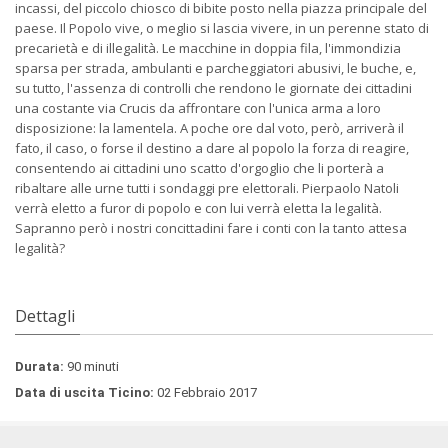
incassi, del piccolo chiosco di bibite posto nella piazza principale del
paese. Il Popolo vive, o meglio si lascia vivere, in un perenne stato di
precarietà e di illegalità. Le macchine in doppia fila, l'immondizia
sparsa per strada, ambulanti e parcheggiatori abusivi, le buche, e,
su tutto, l'assenza di controlli che rendono le giornate dei cittadini
una costante via Crucis da affrontare con l'unica arma a loro
disposizione: la lamentela. A poche ore dal voto, però, arriverà il
fato, il caso, o forse il destino a dare al popolo la forza di reagire,
consentendo ai cittadini uno scatto d'orgoglio che li porterà a
ribaltare alle urne tutti i sondaggi pre elettorali. Pierpaolo Natoli
verrà eletto a furor di popolo e con lui verrà eletta la legalità.
Sapranno però i nostri concittadini fare i conti con la tanto attesa
legalità?
Dettagli
Durata:
90 minuti
Data di uscita Ticino:
02 Febbraio 2017