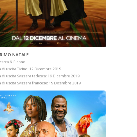
INFO
PRIMO NATALE
icarra & Picone
 di uscita Ticino: 12 Dicembre 2019
 di uscita Svizzera tedesca: 19 Dicembre 2019
 di uscita Svizzera francese: 19 Dicembre 2019