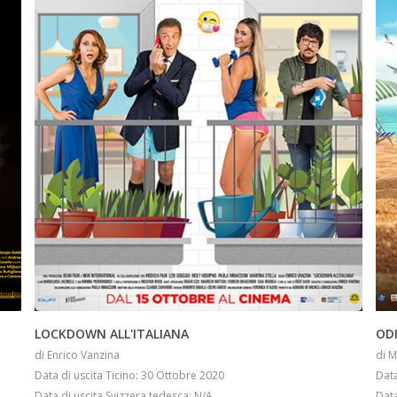
INFO
LOCKDOWN ALL'ITALIANA
ODI
di Enrico Vanzina
di 
Data di uscita Ticino: 30 Ottobre 2020
Data
Data di uscita Svizzera tedesca: N/A
Data