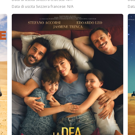
Data di uscita Svizzera francese: N/A
Data