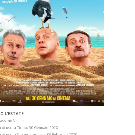
INFO
O L'ESTATE
Massimo Venier
 di uscita Ticino: 30 Gennaio 2020
 di uscita Svizzera tedesca: 06 Febbraio 2020