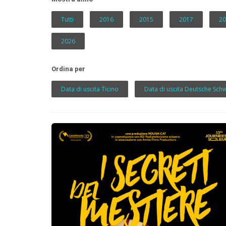
Tutti
2016
2015
2017
20
2026
Ordina per
Data di uscita Ticino
Data di uscita Deutsche Sch