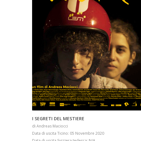
INFO
I SEGRETI DEL MESTIERE
di Andreas Maciocci
Data di uscita Ticino: 05 Novembre 2020
Data di uscita Svizzera tedesca: N/A