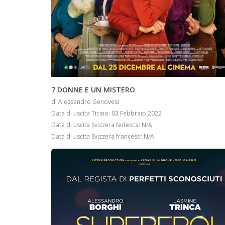
INFO
7 DONNE E UN MISTERO
di Alessandro Genovesi
Data di uscita Ticino: 03 Febbraio 2022
Data di uscita Svizzera tedesca: N/A
Data di uscita Svizzera francese: N/A