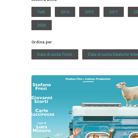
Tutti
2016
2015
2017
20
2026
Ordina per
Data di uscita Ticino
Data di uscita Deutsche Sch