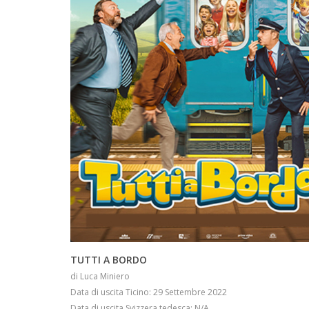
INFO
TUTTI A BORDO
di Luca Miniero
Data di uscita Ticino: 29 Settembre 2022
Data di uscita Svizzera tedesca: N/A