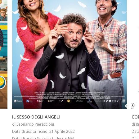
INFO
IL SESSO DEGLI ANGELI
CO
di Leonardo Pieraccioni
di R
Data di uscita Ticino: 21 Aprile 2022
Data
Data di uscita Svizzera tedesca: N/A
Data