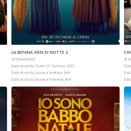
INFO
LA BEFANA VIEN DI NOTTE 2
CH
di Paola Randi
di A
Data di uscita Ticino: 01 Gennaio 2022
Data
Data di uscita Svizzera tedesca: N/A
Data
Data di uscita Svizzera francese: N/A
Data