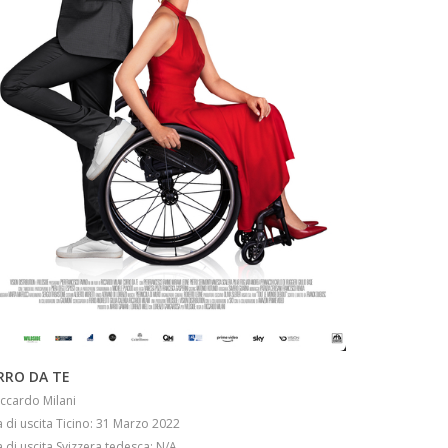
INFO
RRO DA TE
iccardo Milani
 di uscita Ticino: 31 Marzo 2022
 di uscita Svizzera tedesca: N/A