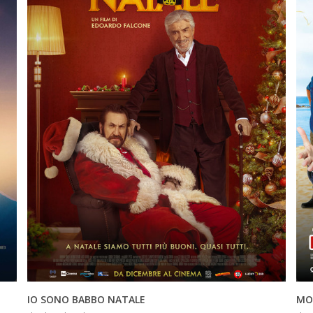
INFO
IO SONO BABBO NATALE
MO