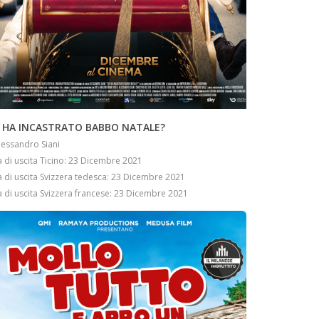
INFO
I HA INCASTRATO BABBO NATALE?
lessandro Siani
 di uscita Ticino: 23 Dicembre 2021
 di uscita Svizzera tedesca: 23 Dicembre 2021
 di uscita Svizzera francese: 23 Dicembre 2021