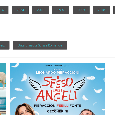
14
2024
2020
1997
2019
2018
weiz
Data di uscita Suisse Romande