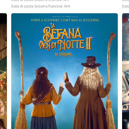
Data di uscita Svizzera francese: N/A
Data